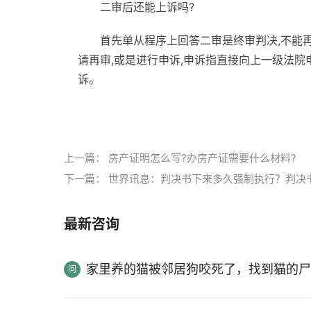
二审后还能上诉吗?
首先单从程序上回答二审是终审判决,不能再
请再审,或是进行申诉,申诉指直接向上一级法院
诉。
标签：
二审改判二审改判几率二审后还能上诉
上一篇：
房产证明怎么写?办房产证需要什么材料?
下一篇：
世界讯息：判决书下来多久强制执行？判决
最新咨询
家里养的猫被邻居狗咬死了，找到猫的尸