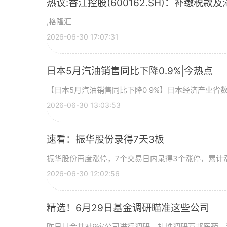
热议:香江控股(600162.SH)：补缴税款及
,格隆汇
2026-06-30 17:07:31
日本5月汽油销售同比下降0.9%|今热点
【日本5月汽油销售同比下降0 9%】日本经济产业省
2026-06-30 13:03:53
速看：振华股份录得7天3板
振华股份再度涨停，7个交易日内录得3个涨停，累计涨幅
2026-06-30 12:02:56
精选！6月29日基金调研瞄准这些公司
昨日基金共对9家公司进行调研，扎堆调研万邦医药、