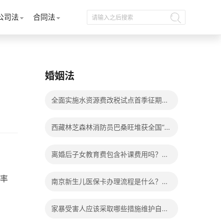
公司法
合同法
婚姻法
全面实施水资源费改税试点首季征期整
体运行平稳
西藏林芝森林消防员巴桑旺堆获全国“火
焰蓝”实战化比武两枚金牌_天天百事通
离婚后子女教育费包含补课费用吗？离
婚后子女教育费包括哪些？
率
南京新生儿医保卡办理流程是什么？办
理新生儿医保卡需要身份证吗？ 全球微
家暴受害人应该采取哪些措施维护自己
动态