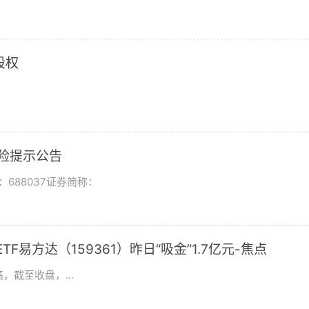
股权
风险提示公告
688037证券简称：
F易方达（159361）昨日“吸金”1.7亿元-焦点
，截至收盘，...