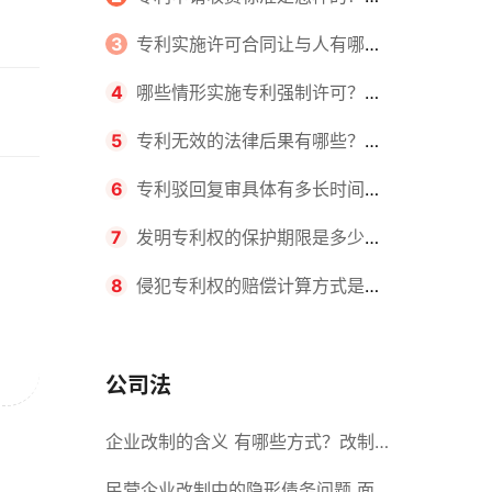
请不同类型的专利所需要的钱不同
3
专利实施许可合同让与人有哪些
主要义务？专利实施许可合同与专利
4
哪些情形实施专利强制许可？专
许可合同有什么区别？
利强制许可的前提条件是什么？
5
专利无效的法律后果有哪些？专
利的无效情形有哪些？
6
专利驳回复审具体有多长时间？
哪些情况下专利申请可能被驳回？
7
发明专利权的保护期限是多少
年？非专利发明人是否有专利申请
8
侵犯专利权的赔偿计算方式是什
权？
么？侵犯专利权的诉讼时效为多长时
间？
公司法
企业改制的含义 有哪些方式？改制
后国企员工属于什么性质？
民营企业改制中的隐形债务问题 面