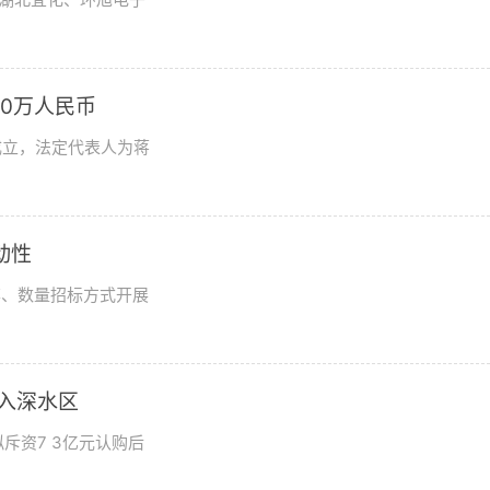
0万人民币
成立，法定代表人为蒋
动性
率、数量招标方式开展
步入深水区
斥资7 3亿元认购后