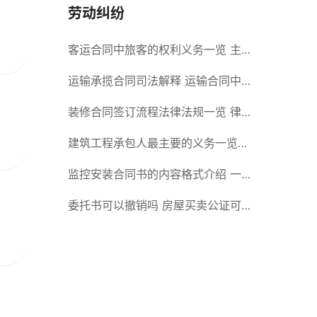
劳动纠纷
客运合同中旅客的权利义务一览 主
要包括这些内容
运输承揽合同司法解释 运输合同中
承运人的义务有哪些
装修合同签订流程法律法规一览 律
师解答
建筑工程承包人最主要的义务一览
承包合同内容介绍
监控安装合同书的内容格式介绍 一
般包括这些条款
委托书可以撤销吗 房屋买卖公证可
否撤销