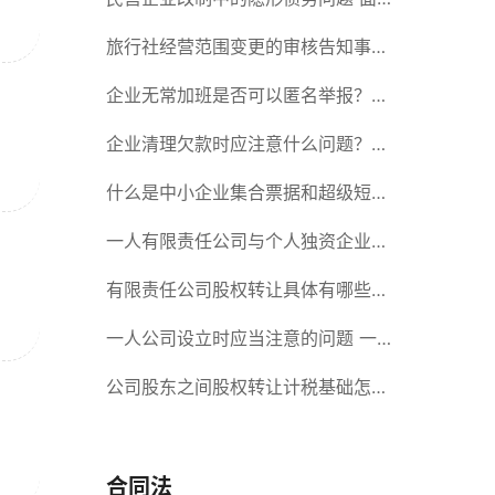
对隐形债务问题应该如何解决？
旅行社经营范围变更的审核告知事项
旅游业的发展现状和趋势
企业无常加班是否可以匿名举报？强
制加班公司没有加班费怎么办？
企业清理欠款时应注意什么问题？企
业短期借款需要注意哪些事项？
什么是中小企业集合票据和超级短期
融资券？一起来了解一下吧！
一人有限责任公司与个人独资企业的
区别 这些知识你都知道吗？
有限责任公司股权转让具体有哪些形
式？来了解下这五种形式
一人公司设立时应当注意的问题 一
人公司的特征
公司股东之间股权转让计税基础怎么
确认？公司股东之间的股权转让要符
合什么要件？
合同法