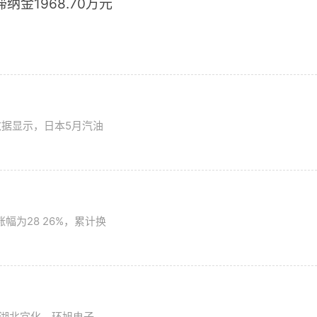
滞纳金1968.70万元
数据显示，日本5月汽油
为28 26%，累计换
湖北宜化、环旭电子