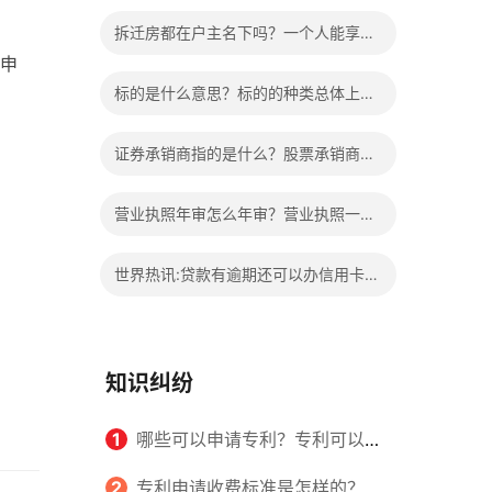
的权益？家庭暴力可以诉讼离婚吗？
拆迁房都在户主名下吗？一个人能享受
院申
两次拆迁政策吗？ 世界快报
标的是什么意思？标的的种类总体上包
括哪些内容是什么？
证券承销商指的是什么？股票承销商职
责有哪些？
营业执照年审怎么年审？营业执照一般
几天能拿到？
世界热讯:贷款有逾期还可以办信用卡
吗？贷款有逾期有档案记录吗？
知识纠纷
1
哪些可以申请专利？专利可以同
时多个人一起申请吗？
2
专利申请收费标准是怎样的？申